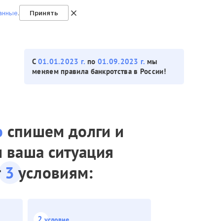
анные
.
Принять
С
01.01.2023 г.
по
01.09.2023 г.
мы
меняем правила банкротства в России!
о
спишем долги и
и ваша ситуация
т
3
условиям:
2
условие