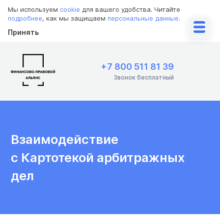
Мы используем
cookie
для вашего удобства. Читайте
подробнее
, как мы защищаем
персональные данные
.
Принять
+7 800 511 81 39
Звонок бесплатный
Взаимодействие
с Картотекой арбитражных
дел