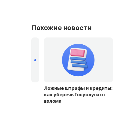
Похожие новости
р назвала
Ложные штрафы и кредиты:
ия, если
как уберечь Госуслуги от
анно
взлома
дит