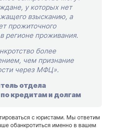
ждане, у которых нет
ежащего взысканию, а
ет прожиточного
в регионе проживания.
анкротство более
нием, чем признание
ости через МФЦ».
итель отдела
по кредитам и долгам
тироваться с юристами. Мы ответим
учше обанкротиться именно в вашем