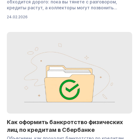
обходится дорого: пока вы тянете с разговором,
кредиты растут, а коллекторы могут позвонить
родным раньше вас. В этой статье разберем, что
24.02.2026
именно сказать мужу, жене или родителям и как
не потерять их доверие. Почему важно рассказывать о
долгах близким людям Потому что молчание
не решает проблему. Долги не становятся меньше,
тревога никуда не уходит — она просто становится
фоном. А родители или […]
Как оформить банкротство физических
лиц по кредитам в Сбербанке
Объясняем, как проходит банкротство по кредитам