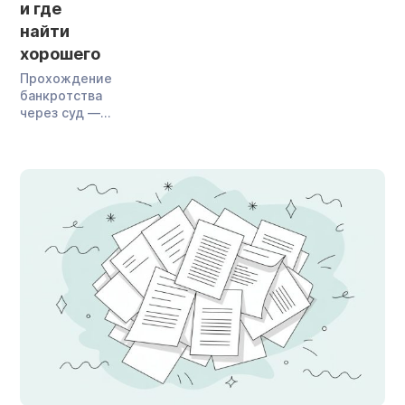
и где
найти
хорошего
Прохождение
банкротства
через суд —
дело
непростое
и требующее
хорошего
знания
законов
и судебной
практики.
Формально
человек
может пойти
в суд
с заявлением
и без
адвоката —
это
не запрещено.