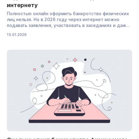
интернету
Полностью онлайн оформить банкротство физических
лиц нельзя. Но в 2026 году через интернет можно
подавать заявления, участвовать в заседаниях и даже
получать судебные определения. Как именно это
15.01.2026
делать и какие нюансы важно учитывать — разбираем
в статье. Можно ли подать на банкротство
физического лица онлайн Банкротство, если говорить
простыми словами, — это признание финансовой
несостоятельности. Оно происходит через
арбитражный суд или МФЦ. Главное […]