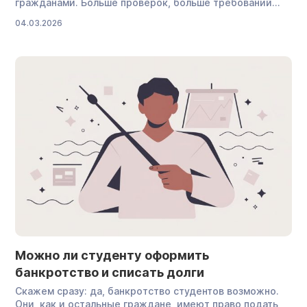
гражданами. Больше проверок, больше требований
к прозрачности, меньше «личного пространства»
04.03.2026
в финансовых вопросах и нюансы при открытии
бизнеса. Но, по сути, вы тот же человек, который
может взять кредит, допустить просрочку и оказаться
с долгами. Когда платежи становятся непосильными
и человек задумывается о том, чтобы заявить
о несостоятельности, возникает вопрос:
совместимы ли банкротство и госслужба, и что оно
меняет для карьеры. […]
Можно ли студенту оформить
банкротство и списать долги
Скажем сразу: да, банкротство студентов возможно.
Они, как и остальные граждане, имеют право подать