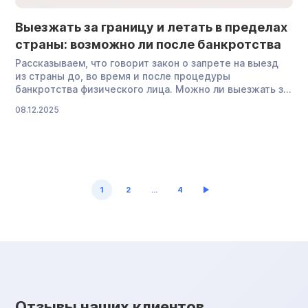
отличаются И
юрист, […]
Выезжать за границу и летать в пределах
страны: возможно ли после банкротства
Рассказываем, что говорит закон о запрете на выезд
из страны до, во время и после процедуры
банкротства физического лица. Можно ли выезжать за
границу после банкротства Сразу скажем: да, можно.
08.12.2025
Само по себе банкротство не является основанием для
запрета на выезд из страны или последствием
процедуры согласно ст. 213.30 Федерального
закона № 127-ФЗ. Не секрет, что для граждан, которые
прошли банкротство, действительно есть ряд
ограничений. Например, занять должность в органе […]
1
2
…
4
Отзывы наших клиентов