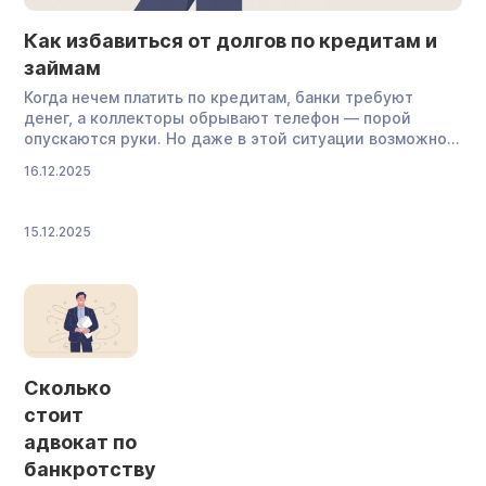
Как избавиться от долгов по кредитам и
займам
Когда нечем платить по кредитам, банки требуют
денег, а коллекторы обрывают телефон — порой
опускаются руки. Но даже в этой ситуации возможно
избавление от долгов. Эта статья — ваш четкий
16.12.2025
путеводитель. Мы не обещаем чуда, а честно
разбираем законные способы выбраться из долговой
ямы. Вы узнаете, когда помогут кредитные каникулы,
15.12.2025
в чем подвох реструктуризации и как работает
банкротство — процедура, которая может полностью
освободить от долгов. Можно ли освободиться от
всех […]
Сколько
стоит
адвокат по
банкротству