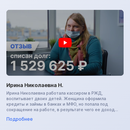
здоровье окончательно подвело Малику Алиевну: она
перенесла COVID, и платить по обязательствам уже не
было возможности. В нашу компанию женщина
обратилась с суммой задолженности в размере 1,7 млн.
руб., инициировала процедуру банкротства и успешно
завершила ее. Теперь Малика Алиевна свободна от
всех финансовых обязательств.
Ирина Николаевна Н.
Ирина Николаевна работала кассиром в РЖД,
воспитывает двоих детей. Женщина оформила
кредиты и займы в банках и МФО, но попала под
сокращение на работе, в результате чего ее доход
снизился. Ирина Николавевна не справлялась с
Подробнее
выплатами и в итоге сумма задолженности превысила 1
млн.руб. Начались настойчивые звонки от