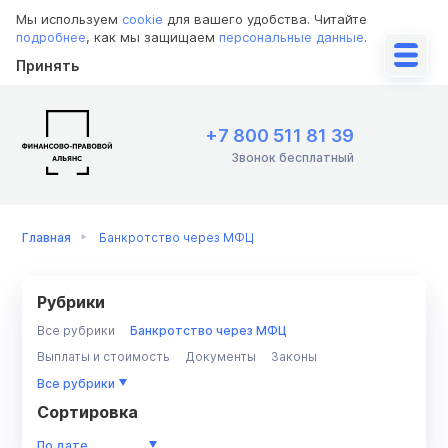
Мы используем
cookie
для вашего удобства. Читайте
подробнее
, как мы защищаем
персональные данные
.
Принять
+7 800 511 81 39
Звонок бесплатный
Главная
Банкротство через МФЦ
Рубрики
Все рубрики
Банкротство через МФЦ
Выплаты и стоимость
Документы
Законы
Имущество
Инструкции
ИП
Коллекторы
Кредит
Все рубрики
Кредиторы
МФО
Недвижимость/ипотека
Приставы
Сортировка
Разбор ситуации
Советы должникам
По дате