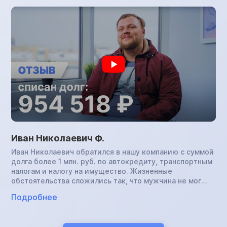
коллекторов, которые сопровождались множеством
угроз. Женщина сделала рефинансирование по
кредитам, увеличив срок на 10 лет с целью уменьшить
ежемесячный платеж, однако погашать задолженность
все равно было трудно. Знакомая посоветовала
обратиться в компанию по банкротству: Ирина
Николаевна успешно прошла процедуру и списала все
долги.
Иван Николаевич Ф.
Иван Николаевич обратился в нашу компанию с суммой
долга более 1 млн. руб. по автокредиту, транспортным
налогам и налогу на имущество. Жизненные
обстоятельства сложились так, что мужчина не мог
платить по обязательствам и хотел отдать банку
Подробнее
машину в счет погашения задолженности, но получил
отказ. Дело было передано судебным приставам. Иван
Николаевич был готов отдать автомобиль и службе