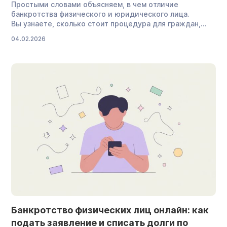
Простыми словами объясняем, в чем отличие
банкротства физического и юридического лица.
Вы узнаете, сколько стоит процедура для граждан,
а сколько — для компаний, и к каким последствиям
04.02.2026
нужно быть готовым. Что такое банкротство
Банкротство — это правовой статус, который прописан
в Федеральном законе № 127-ФЗ. Так называют
неспособность физического или юридического лица
удовлетворить денежные требования кредиторов. К
последним относятся, например, банки,
микрофинансовые […]
Банкротство физических лиц онлайн: как
подать заявление и списать долги по