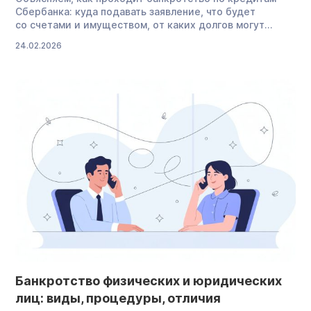
Сбербанка: куда подавать заявление, что будет
со счетами и имуществом, от каких долгов могут
освободить, а от каких — нет. Можно ли оформить
24.02.2026
банкротство через Сбербанк Сразу о главном:
провести процедуру банкротства через Сбербанк (как
и через любую финансовую организацию, где вы взяли
кредит) вы не сможете. В Сбербанке не принимают
такие документы и не сопровождают […]
Банкротство физических и юридических
лиц: виды, процедуры, отличия