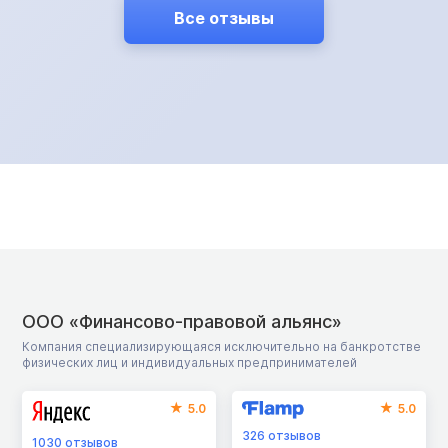
ФССП, однако сделать это тоже не удалось. Знакомая
Все отзывы
мужчины прошла процедуру банкротства в нашей
компании и он решил последовать ее примеру.
Результат — полностью аннулированная
задолженность.
ООО «Финансово-правовой альянс»
Компания специализирующаяся исключительно на банкротстве
физических лиц и индивидуальных предпринимателей
5.0
5.0
326
отзывов
1030
отзывов