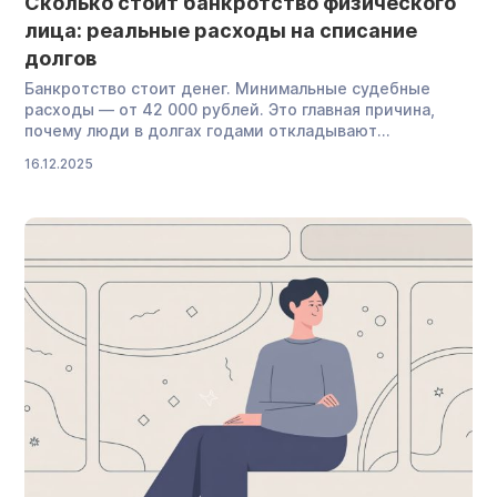
Сколько стоит банкротство физического
лица: реальные расходы на списание
долгов
Банкротство стоит денег. Минимальные судебные
расходы — от 42 000 рублей. Это главная причина,
почему люди в долгах годами откладывают
процедуру. Получается замкнутый круг: чтобы
16.12.2025
избавиться от долгов, нужны деньги, которых и так
нет. Разберем честно, из чего складывается стоимость
процедуры банкротства, на чем можно сэкономить
и что делать, если платить совсем нечем. Два способа
банкротства физических лиц — платный и бесплатный
Закон предлагает два […]