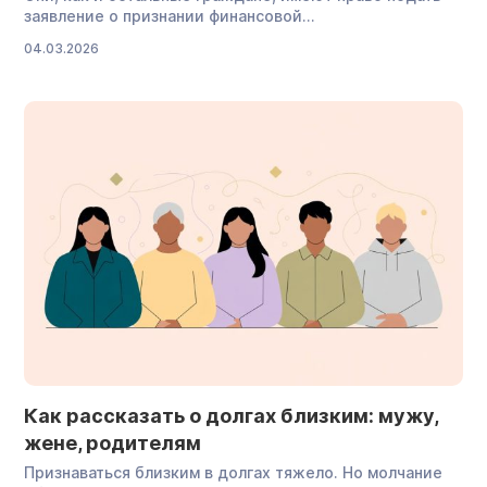
заявление о признании финансовой
несостоятельности, а в некоторых случаях — даже
04.03.2026
обязаны это сделать. В статье рассказываем, при
каких условиях возможно банкротство студента, как
к нему подготовиться, от каких задолженностей могут
освободить, а от каких — нет. Может ли студент
подать на банкротство физических лиц Да, студент,
достигший 18 лет, имеет право начать […]
Как рассказать о долгах близким: мужу,
жене, родителям
Признаваться близким в долгах тяжело. Но молчание