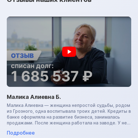
Малика Алиевна Б.
Малика Алиевна — женщина непростой судьбы, родом
из Грозного, одна воспитывала троих детей. Кредиты в
банке оформляла на развитие бизнеса, занималась
продажами. После женщина работала на заводе. У нее
развилась астма. В период пандемии на фоне стресса,
Подробнее
ухудшения сна в условиях работы кондуктором