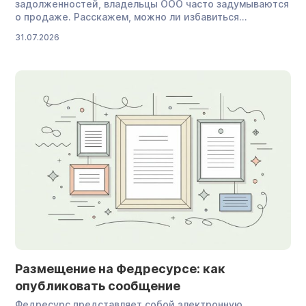
задолженностей, владельцы ООО часто задумываются
о продаже. Расскажем, можно ли избавиться
от компании с долгами, и объясним, что делать, если
31.07.2026
покупателей нет. Зачем покупают компании с долгами
На ООО с долгами все равно находятся покупатели.
Погасить задолженность компании бывает дешевле,
чем начинать новый бизнес с нуля. Инвесторы часто
приобретают фирмы с долгами и восстанавливают […]
Размещение на Федресурсе: как
опубликовать сообщение
Федресурс представляет собой электронную