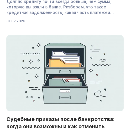
Долг по кредиту почти всегда больше, чем сумма,
которую вы взяли в банке. Разберем, что такое
кредитная задолженность, какая часть платежей
уходит на основной долг, а какая — на проценты. Что
01.07.2026
такое долг по кредиту и из чего он состоит Долг
по кредиту — это вся сумма, которую заемщик должен
вернуть кредитору. Допустим, вы взяли в банке
кредит на 100 000 рублей. Логично предположить, что
это и будет долг. Но на самом […]
Судебные приказы после банкротства:
когда они возможны и как отменить