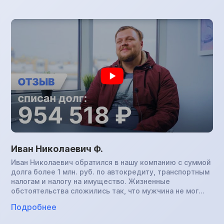
млн.руб. Начались настойчивые звонки от
коллекторов, которые сопровождались множеством
угроз. Женщина сделала рефинансирование по
кредитам, увеличив срок на 10 лет с целью уменьшить
ежемесячный платеж, однако погашать задолженность
все равно было трудно. Знакомая посоветовала
обратиться в компанию по банкротству: Ирина
Николаевна успешно прошла процедуру и списала все
долги.
Иван Николаевич Ф.
Иван Николаевич обратился в нашу компанию с суммой
долга более 1 млн. руб. по автокредиту, транспортным
налогам и налогу на имущество. Жизненные
обстоятельства сложились так, что мужчина не мог
платить по обязательствам и хотел отдать банку
Подробнее
машину в счет погашения задолженности, но получил
отказ. Дело было передано судебным приставам. Иван