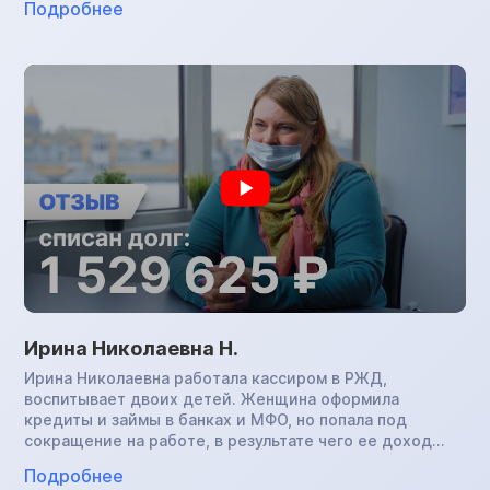
Подробнее
ухудшения сна в условиях работы кондуктором
здоровье окончательно подвело Малику Алиевну: она
перенесла COVID, и платить по обязательствам уже не
было возможности. В нашу компанию женщина
обратилась с суммой задолженности в размере 1,7 млн.
руб., инициировала процедуру банкротства и успешно
завершила ее. Теперь Малика Алиевна свободна от
всех финансовых обязательств.
Ирина Николаевна Н.
Ирина Николаевна работала кассиром в РЖД,
воспитывает двоих детей. Женщина оформила
кредиты и займы в банках и МФО, но попала под
сокращение на работе, в результате чего ее доход
снизился. Ирина Николавевна не справлялась с
Подробнее
выплатами и в итоге сумма задолженности превысила 1