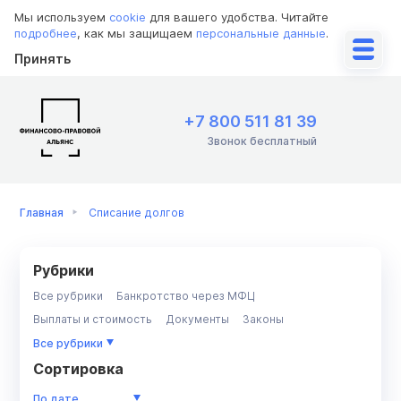
Мы используем
cookie
для вашего удобства. Читайте
подробнее
, как мы защищаем
персональные данные
.
Принять
+7 800 511 81 39
Звонок бесплатный
Главная
Списание долгов
Рубрики
Все рубрики
Банкротство через МФЦ
Выплаты и стоимость
Документы
Законы
Имущество
Инструкции
ИП
Коллекторы
Кредит
Все рубрики
Кредиторы
МФО
Недвижимость/ипотека
Приставы
Сортировка
Разбор ситуации
Советы должникам
По дате