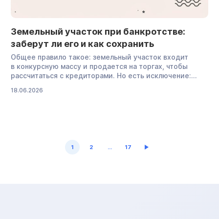
общего
с реальностью.
Можно ли
Земельный участок при банкротстве:
официально
заберут ли его и как сохранить
работать […]
Общее правило такое: земельный участок входит
в конкурсную массу и продается на торгах, чтобы
рассчитаться с кредиторами. Но есть исключение:
если жилье, построенное на участке, является
18.06.2026
единственным для гражданина, закон защищает
от продажи и дом, и участок под ним. Если жилье
находится в ипотеке или должнику принадлежит
не весь участок, а доля в нем, возможны разные
сценарии. Обо всем по порядку — в нашей статье.
Заберут ли земельный участок при банкротстве […]
1
2
…
17