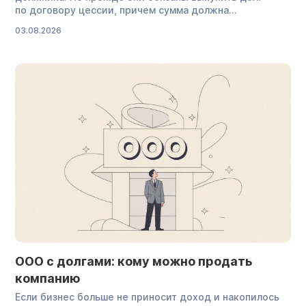
по договору цессии, причем сумма должна
соответствовать требованиям закона.
03.08.2026
Предварительное судебное решение требуется
не всегда: если проблемный кредит приобретен
у банка, коллекторы могут сразу писать заявление.
Мы разобрали, как работают права взыскателей при
банкротстве, почему угрозы обычно остаются пустым
звуком и как должнику защитить свое имущество.
Могут ли коллекторы […]
ООО с долгами: кому можно продать
компанию
Если бизнес больше не приносит доход и накопилось