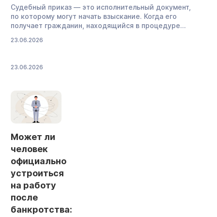
Судебный приказ — это исполнительный документ,
по которому могут начать взыскание. Когда его
получает гражданин, находящийся в процедуре
банкротства, он теряется: неужели со счетов начнут
23.06.2026
списывать деньги? Развеиваем опасения: во время
банкротства взыскание по приказам не начнется,
а с окончанием процедуры документ, скорее всего,
23.06.2026
потеряет силу. Отменять его отдельно не нужно. А вот
судьба приказов, выданных уже после банкротства,
зависит от характера долга. Обо всем по порядку —
в статье. Почему […]
Может ли
человек
официально
устроиться
на работу
после
банкротства: