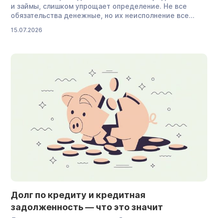
и займы, слишком упрощает определение. Не все
обязательства денежные, но их неисполнение все
равно влечет правовые последствия. В статье
15.07.2026
разберем, что такое долговые обязательства
простыми словами, как и почему они возникают, чем
могут быть опасны и как ими управлять. Что такое
долговые обязательства Долговые обязательства —
это необходимость рассчитаться за полученные
деньги, товары или услуги в установленный срок […]
Долг по кредиту и кредитная
задолженность — что это значит