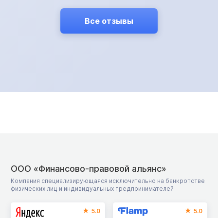
Николаевич был готов отдать автомобиль и службе
ФССП, однако сделать это тоже не удалось. Знакомая
Все отзывы
мужчины прошла процедуру банкротства в нашей
компании и он решил последовать ее примеру.
Результат — полностью аннулированная
задолженность.
ООО «Финансово-правовой альянс»
Компания специализирующаяся исключительно на банкротстве
физических лиц и индивидуальных предпринимателей
5.0
5.0