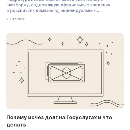
платформу, содержащую официальные сведения
о российских компаниях, индивидуальных
предпринимателях (ИП) и банкротстве физических лиц.
23.07.2026
Разберем, какие сведения и в какие сроки нужно
размещать на Федресурсе, для чего это требуется
и какая ответственность предусмотрена за нарушение
правил публикации. Федресурс — что это и зачем
здесь публикуют сведения Федресурс (fedresurs.ru) —
это официальный портал, на котором публикуются
юридически значимые сведения о деятельности
юридических […]
Почему исчез долг на Госуслугах и что
делать