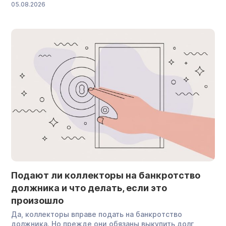
05.08.2026
закона о банкротстве Пользователи «Вайлдберриз»
открывают кошелек WB Банка, чтобы получать скидки
на маркетплейсе. Но важно понимать: электронный
кошелек — это не просто строка с балансом в личном
кабинете, а такой же […]
Подают ли коллекторы на банкротство
должника и что делать, если это
произошло
Да, коллекторы вправе подать на банкротство
должника. Но прежде они обязаны выкупить долг