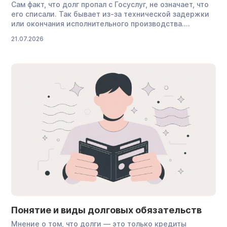
Сам факт, что долг пропал с Госуслуг, не означает, что
его списали. Так бывает из-за технической задержки
или окончания исполнительного производства.
Но задолженность не исчезает — кредитор по-
21.07.2026
прежнему может требовать деньги. Долги сгорают
лишь в трех случаях — разберем их ниже, а еще
выясним, почему начисления пропадают с портала
и что с этим делать. Исчез долг на Госуслугах — что
это значит Это значит одно из двух: […]
Понятие и виды долговых обязательств
Мнение о том, что долги — это только кредиты