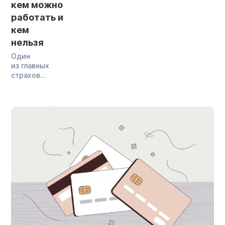
кем можно
работать и
кем
нельзя
Один
из главных
страхов
перед
банкротством —
«а вдруг
потом меня
не возьмут
на официальную
работу».
Спойлер:
возьмут.
Закон
не ограничивает
гражданина,
прошедшего
банкротство,
в трудоустройстве: