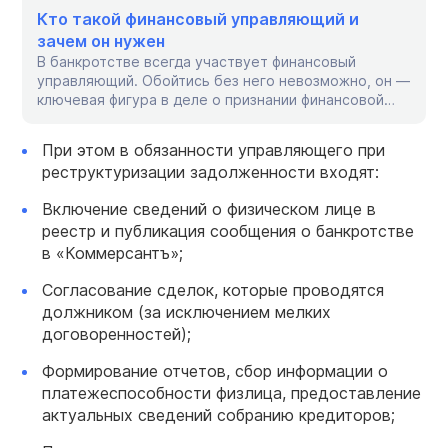
Кто такой финансовый управляющий и
зачем он нужен
В банкротстве всегда участвует финансовый
управляющий. Обойтись без него невозможно, он —
ключевая фигура в деле о признании финансовой
несостоятельности. Вы узнаете, чем будет полезен
для вас арбитражный управляющий, как его найти и
При этом в обязанности управляющего при
чем он занимается при банкротстве. Финансовый
реструктуризации задолженности входят:
управляющий – кто это? Финансовый управляющий
— это арбитражный управляющий, назначаемый
Включение сведений о физическом лице в
судом по делу о банкротстве […]
реестр и публикация сообщения о банкротстве
в «Коммерсантъ»;
Согласование сделок, которые проводятся
должником (за исключением мелких
договоренностей);
Формирование отчетов, сбор информации о
платежеспособности физлица, предоставление
актуальных сведений собранию кредиторов;