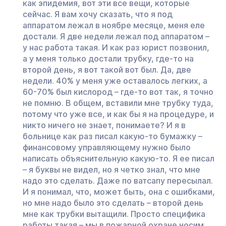
как эпидемия, вот эти все вещи, которые
сейчас. Я вам хочу сказать, что я под
аппаратом лежал в ноябре месяце, меня еле
достали. Я две недели лежал под аппаратом –
у нас работа такая. И как раз юрист позвонил,
а у меня только достали трубку, где-то на
второй день, я вот такой вот был. Да, две
недели. 40% у меня уже оставалось легких, а
60-70% был кислород – где-то вот так, я точно
не помню. В общем, вставили мне трубку туда,
потому что уже все, и как бы я на процедуре, и
никто ничего не знает, понимаете? И я в
больнице как раз писал какую-то бумажку –
финансовому управляющему нужно было
написать объяснительную какую-то. Я ее писал
– я буквы не видел, но я четко знал, что мне
надо это сделать. Даже по ватсапу пересылал.
И я понимал, что, может быть, она с ошибками,
но мне надо было это сделать – второй день
мне как трубки вытащили. Просто специфика
работы такая – мы в пожарной охране носим,