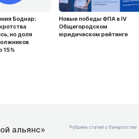
Новые победы ФПА в IV
Юристы ФПА с
Общегородском
лауреатами IV
юридическом рейтинге
Общегородско
юридического
Рубрики статей о банкротстве
ой альянс»