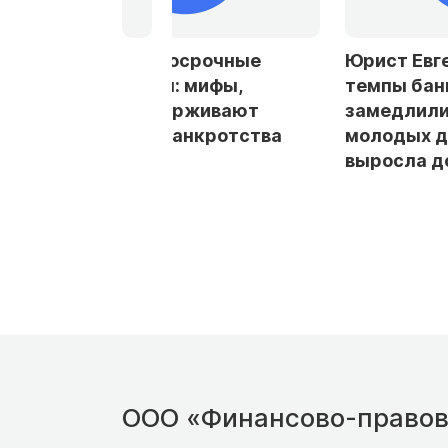
госрочные
Юрист Евгения Боднар:
: мифы,
темпы банкротства
ерживают
замедлились, но доля
банкротства
молодых должников
выросла до 15%
ООО «Финансово-правов