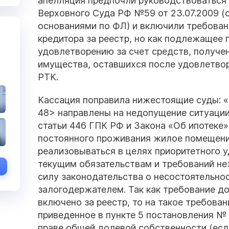
апелляция предпочли руководствоваться
Верховного Суда РФ №59 от 23.07.2009 (
основаниями по ФЛ) и включили требован
кредитора за реестр, но как подлежащее
удовлетворению за счет средств, получе
имущества, оставшихся после удовлетвор
РТК.
Кассация поправила нижестоящие суды: 
48> направлены на недопущение ситуации
статьи 446 ГПК РФ и Закона «Об ипотеке
постоянного проживания жилое помещени
реализовываться в целях приоритетного 
текущим обязательствам и требований не
силу законодательства о несостоятельно
залогодержателем. Так как требование до
включено за реестр, то на такое требова
приведенное в пункте 5 постановления № 4
праве общей долевой собственности (есл