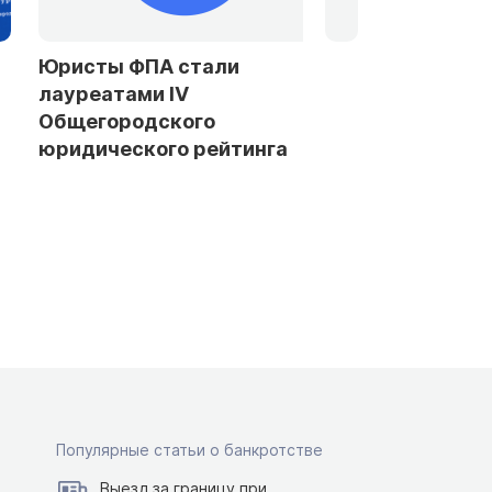
тали
Стыд и долгосрочные
последствия: мифы,
го
которые удерживают
 рейтинга
россиян от банкротства
Популярные статьи о банкротстве
Выезд за границу при