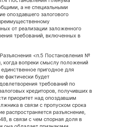
 п.4 Постановления Пленума
общими, а не специальными
ие опоздавшего залогового
 преимущественному
нных от реализации заложенного
ения требований, включенных в
«Разъяснения <п.5 Постановления №
, когда вопреки смыслу положений
» единственное пригодное для
е фактически будет
удовлетворения требований по
залоговых кредиторов, получивших в
сти приоритет над опоздавшим
лжника в связи с пропуском срока
ние распространяется разъяснение,
8, в связи с чем спорная доля в
и она обладает признаками