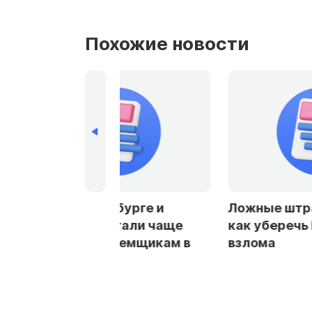
Похожие новости
рбурге и
Ложные штрафы и кредиты:
стали чаще
как уберечь Госуслуги от
заемщикам в
взлома
ах