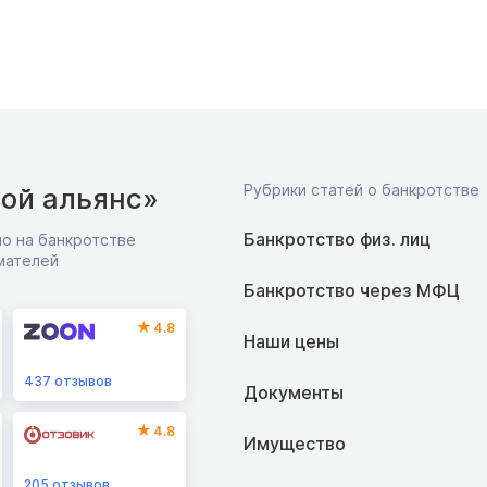
Рубрики статей о банкротстве
ой альянс»
Банкротство физ. лиц
о на банкротстве
мателей
Банкротство через МФЦ
4.8
Наши цены
437
отзывов
Документы
4.8
Имущество
205
отзывов