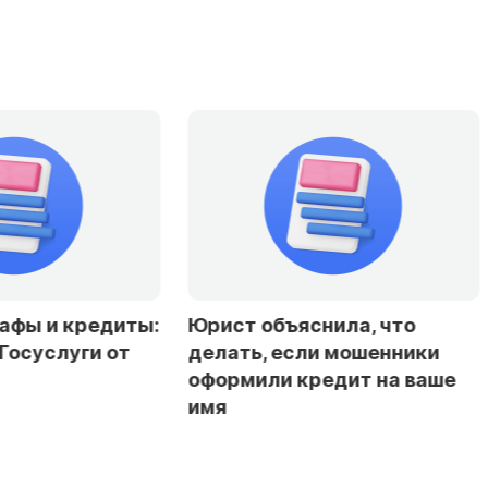
Юрист объяснила, что
Эксперты доп
делать, если мошенники
снижение став
оформили кредит на ваше
резкого смягч
имя
политики