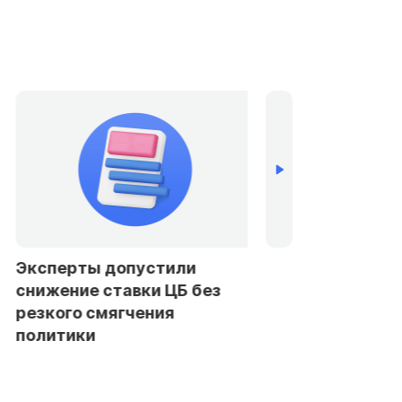
устили
Банки в Петербурге и
ки ЦБ без
Ленобласти стали чаще
ения
отказывать заемщикам в
автокредитах