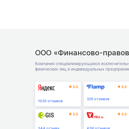
ООО «Финансово-правов
Компания специализирующаяся исключительн
физических лиц и индивидуальных предприни
5.0
5.0
326
отзывов
1030
отзывов
5.0
5.0
544
отзыва
458
отзывов