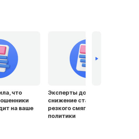
допустили
Банки в Петербурге и
тавки ЦБ без
Ленобласти стали чаще
ягчения
отказывать заемщикам в
автокредитах