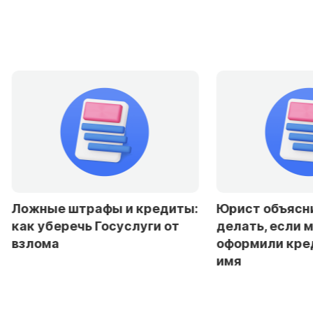
ты:
Юрист объяснила, что
Эксперты 
делать, если мошенники
снижение с
оформили кредит на ваше
резкого см
имя
политики