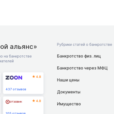
Рубрики статей о банкротстве
ой альянс»
Банкротство физ. лиц
о на банкротстве
мателей
Банкротство через МФЦ
4.8
Наши цены
437
отзывов
Документы
4.8
Имущество
205
отзывов