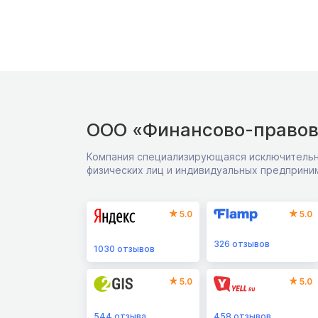
ООО «Финансово-правов
Компания специализирующаяся исключительн
физических лиц и индивидуальных предприни
5.0
5.0
326
отзывов
1030
отзывов
5.0
5.0
544
отзыва
458
отзывов