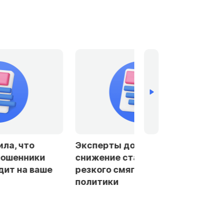
ла, что
Эксперты допустили
мошенники
снижение ставки ЦБ без
дит на ваше
резкого смягчения
политики