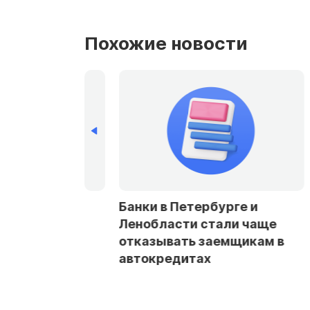
Похожие новости
опустили
Банки в Петербурге и
авки ЦБ без
Ленобласти стали чаще
гчения
отказывать заемщикам в
автокредитах