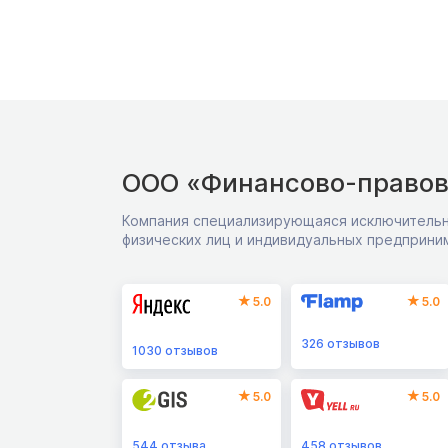
ООО «Финансово-правов
Компания специализирующаяся исключительн
физических лиц и индивидуальных предприни
5.0
5.0
326
отзывов
1030
отзывов
5.0
5.0
544
отзыва
458
отзывов