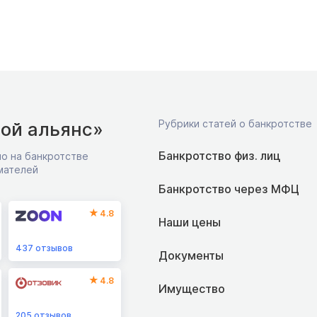
Рубрики статей о банкротстве
ой альянс»
Банкротство физ. лиц
о на банкротстве
мателей
Банкротство через МФЦ
4.8
Наши цены
437
отзывов
Документы
4.8
Имущество
205
отзывов