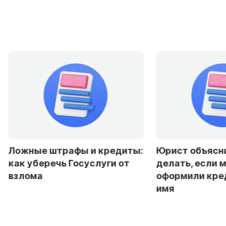
ты:
Юрист объяснила, что
Эксперты 
делать, если мошенники
снижение с
оформили кредит на ваше
резкого см
имя
политики