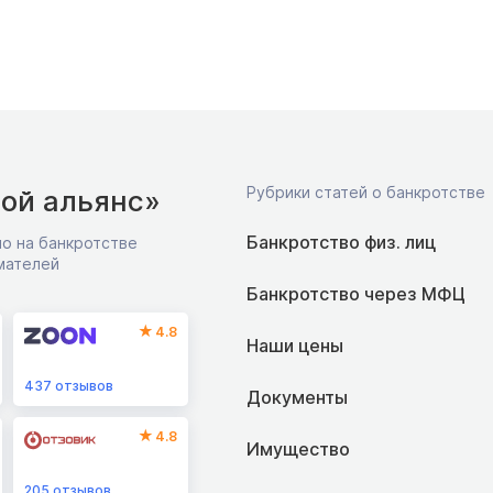
Рубрики статей о банкротстве
ой альянс»
Банкротство физ. лиц
о на банкротстве
мателей
Банкротство через МФЦ
4.8
Наши цены
437
отзывов
Документы
4.8
Имущество
205
отзывов