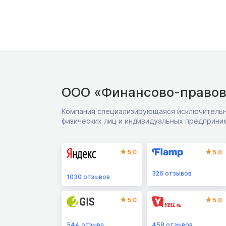
ООО «Финансово-правов
Компания специализирующаяся исключительн
физических лиц и индивидуальных предприни
5.0
5.0
326
отзывов
1030
отзывов
5.0
5.0
544
отзыва
458
отзывов