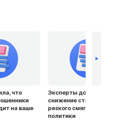
допустили
Банки в Петербурге и
тавки ЦБ без
Ленобласти стали чаще
ягчения
отказывать заемщикам в
автокредитах