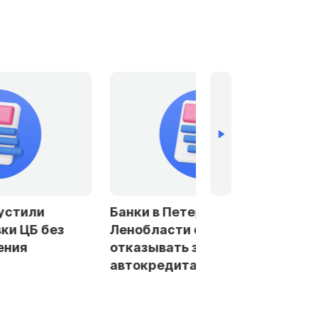
устили
Банки в Петербурге и
ки ЦБ без
Ленобласти стали чаще
ения
отказывать заемщикам в
автокредитах