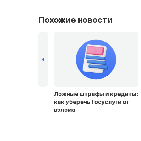
Похожие новости
рбурге и
Ложные штрафы и кредиты:
стали чаще
как уберечь Госуслуги от
заемщикам в
взлома
ах