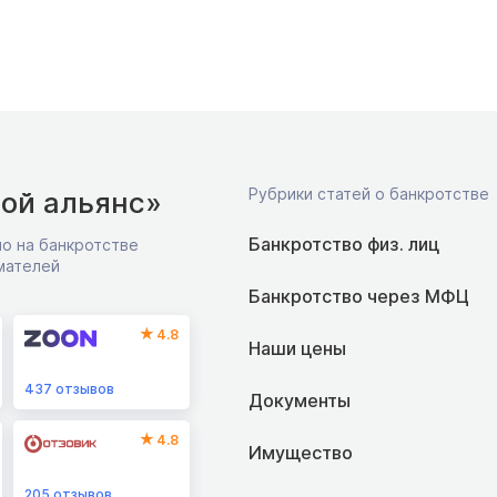
Рубрики статей о банкротстве
ой альянс»
Банкротство физ. лиц
о на банкротстве
мателей
Банкротство через МФЦ
4.8
Наши цены
437
отзывов
Документы
4.8
Имущество
205
отзывов