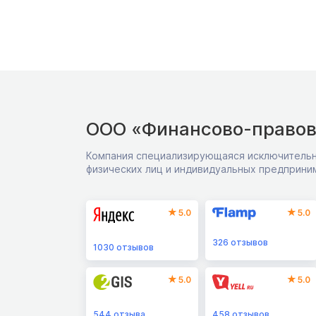
ООО «Финансово-правов
Компания специализирующаяся исключительн
физических лиц и индивидуальных предприни
5.0
5.0
326
отзывов
1030
отзывов
5.0
5.0
544
отзыва
458
отзывов