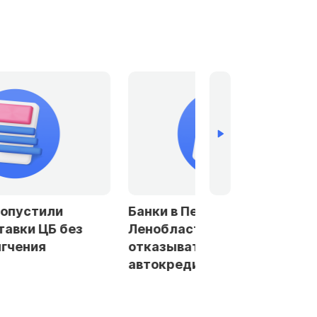
устили
Банки в Петербурге и
ки ЦБ без
Ленобласти стали чаще
ения
отказывать заемщикам в
автокредитах