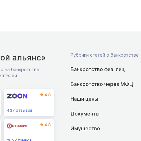
Рубрики статей о банкротстве
ой альянс»
Банкротство физ. лиц
о на банкротстве
мателей
Банкротство через МФЦ
4.8
Наши цены
437
отзывов
Документы
4.8
Имущество
205
отзывов