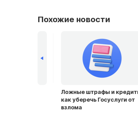
Похожие новости
рбурге и
Ложные штрафы и кредиты:
стали чаще
как уберечь Госуслуги от
заемщикам в
взлома
ах