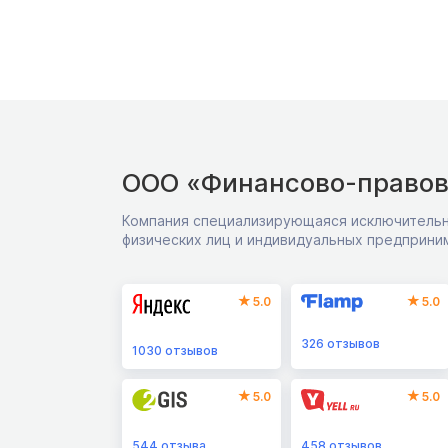
ООО «Финансово-правов
Компания специализирующаяся исключительн
физических лиц и индивидуальных предприни
5.0
5.0
326
отзывов
1030
отзывов
5.0
5.0
544
отзыва
458
отзывов