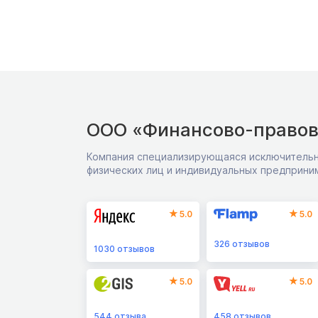
ООО «Финансово-правов
Компания специализирующаяся исключительн
физических лиц и индивидуальных предприни
5.0
5.0
326
отзывов
1030
отзывов
5.0
5.0
544
отзыва
458
отзывов