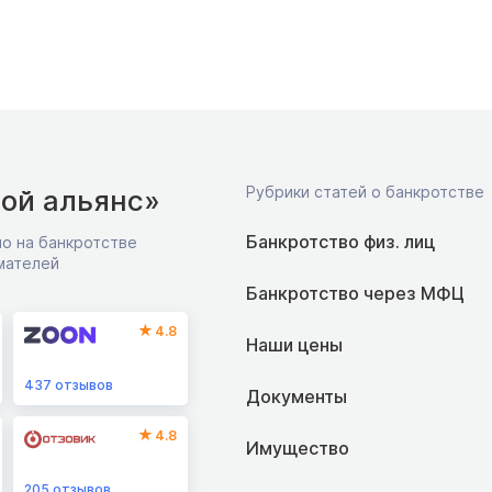
Рубрики статей о банкротстве
ой альянс»
Банкротство физ. лиц
о на банкротстве
мателей
Банкротство через МФЦ
4.8
Наши цены
437
отзывов
Документы
4.8
Имущество
205
отзывов