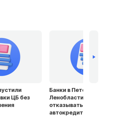
устили
Банки в Петербурге и
ки ЦБ без
Ленобласти стали чаще
ения
отказывать заемщикам в
автокредитах