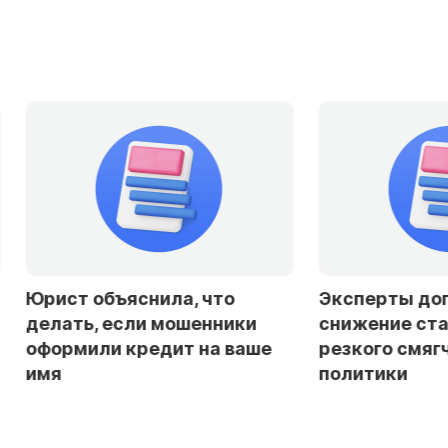
Юрист объяснила, что
Эксперты доп
делать, если мошенники
снижение став
оформили кредит на ваше
резкого смягч
имя
политики