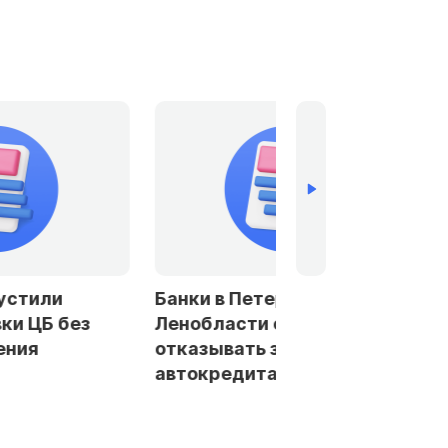
устили
Банки в Петербурге и
ки ЦБ без
Ленобласти стали чаще
ения
отказывать заемщикам в
автокредитах