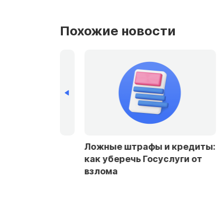
Похожие новости
рбурге и
Ложные штрафы и кредиты:
стали чаще
как уберечь Госуслуги от
заемщикам в
взлома
ах