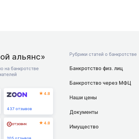
Рубрики статей о банкротстве
ой альянс»
Банкротство физ. лиц
о на банкротстве
мателей
Банкротство через МФЦ
4.8
Наши цены
437
отзывов
Документы
4.8
Имущество
205
отзывов