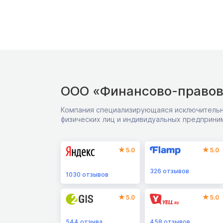
ООО «Финансово-правов
Компания специализирующаяся исключительн
физических лиц и индивидуальных предприни
5.0
5.0
326
отзывов
1030
отзывов
5.0
5.0
544
отзыва
458
отзывов