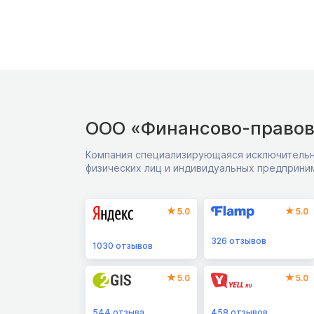
ООО «Финансово-правов
Компания специализирующаяся исключительн
физических лиц и индивидуальных предприни
5.0
5.0
326
отзывов
1030
отзывов
5.0
5.0
544
отзыва
458
отзывов