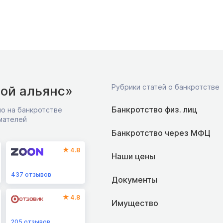
Рубрики статей о банкротстве
ой альянс»
Банкротство физ. лиц
о на банкротстве
мателей
Банкротство через МФЦ
4.8
Наши цены
437
отзывов
Документы
4.8
Имущество
205
отзывов