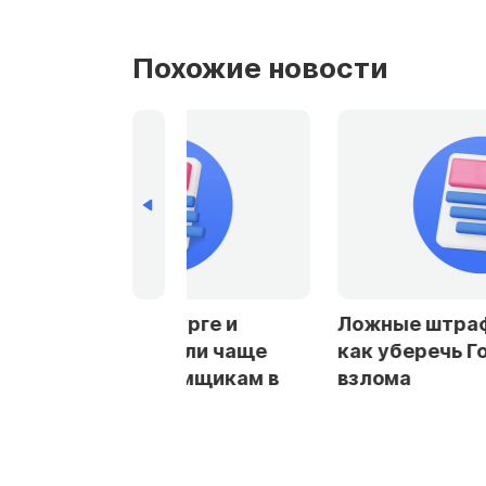
Похожие новости
рбурге и
Ложные штрафы и кредиты:
стали чаще
как уберечь Госуслуги от
заемщикам в
взлома
ах