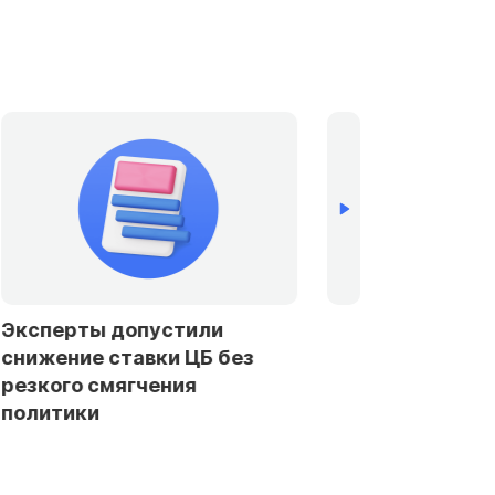
устили
Банки в Петербурге и
ки ЦБ без
Ленобласти стали чаще
ения
отказывать заемщикам в
автокредитах