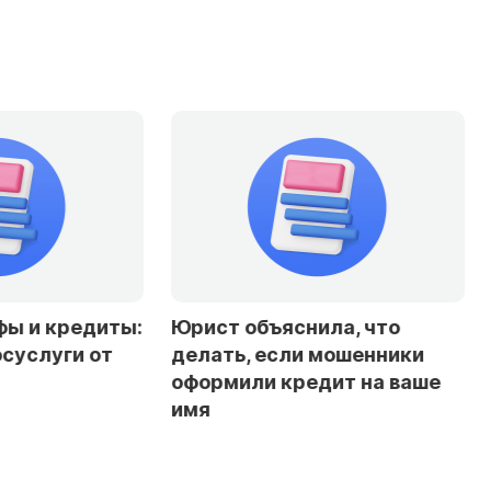
Юрист объяснила, что
Эксперты доп
делать, если мошенники
снижение став
оформили кредит на ваше
резкого смягч
имя
политики