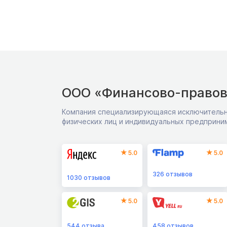
ООО «Финансово-правов
Компания специализирующаяся исключительн
физических лиц и индивидуальных предприни
5.0
5.0
326
отзывов
1030
отзывов
5.0
5.0
544
отзыва
458
отзывов