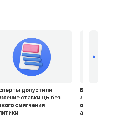
устили
Банки в Петербурге и
ки ЦБ без
Ленобласти стали чаще
ения
отказывать заемщикам в
автокредитах