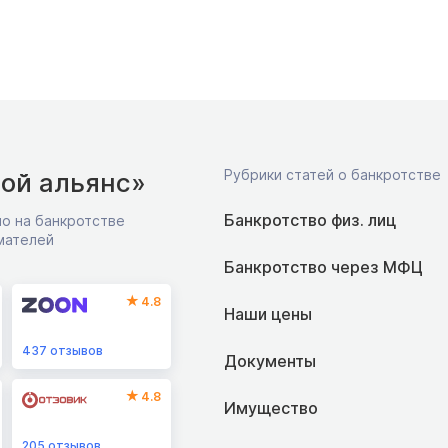
Рубрики статей о банкротстве
ой альянс»
Банкротство физ. лиц
о на банкротстве
мателей
Банкротство через МФЦ
4.8
Наши цены
437
отзывов
Документы
4.8
Имущество
205
отзывов