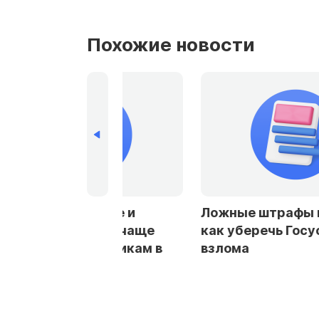
Похожие новости
рбурге и
Ложные штрафы и кредиты:
стали чаще
как уберечь Госуслуги от
заемщикам в
взлома
ах