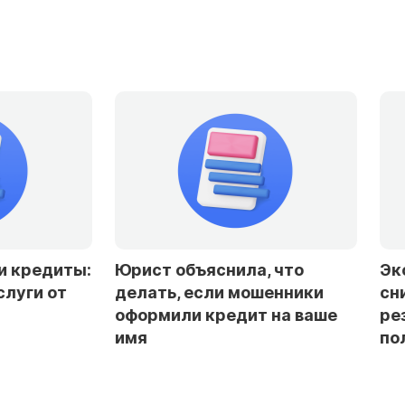
Юрист объяснила, что
Эксперты доп
делать, если мошенники
снижение став
оформили кредит на ваше
резкого смягч
имя
политики