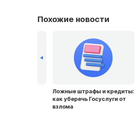
Похожие новости
рбурге и
Ложные штрафы и кредиты:
стали чаще
как уберечь Госуслуги от
заемщикам в
взлома
ах