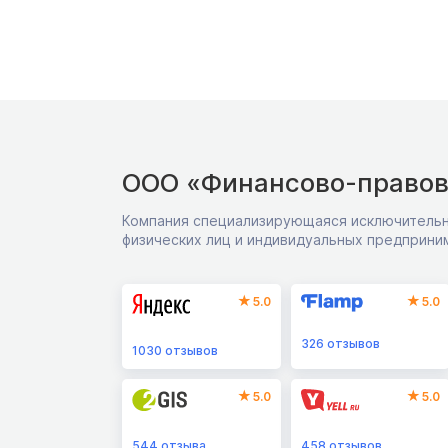
ООО «Финансово-правов
Компания специализирующаяся исключительн
физических лиц и индивидуальных предприни
5.0
5.0
326
отзывов
1030
отзывов
5.0
5.0
544
отзыва
458
отзывов