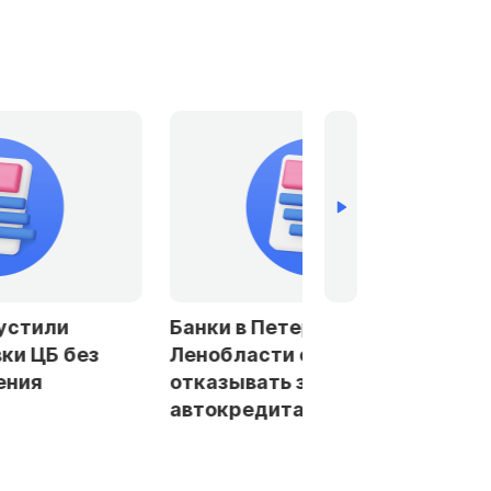
устили
Банки в Петербурге и
ки ЦБ без
Ленобласти стали чаще
ения
отказывать заемщикам в
автокредитах