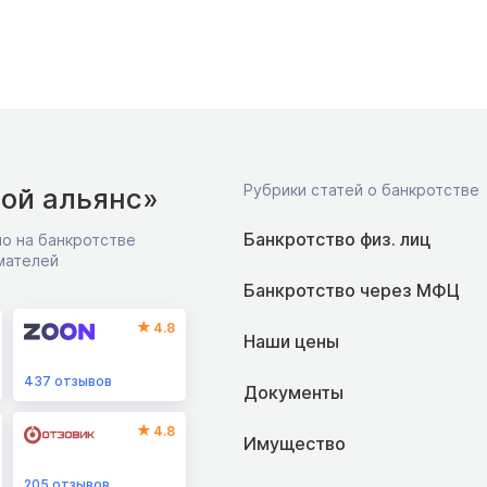
Рубрики статей о банкротстве
ой альянс»
Банкротство физ. лиц
о на банкротстве
мателей
Банкротство через МФЦ
4.8
Наши цены
437
отзывов
Документы
4.8
Имущество
205
отзывов