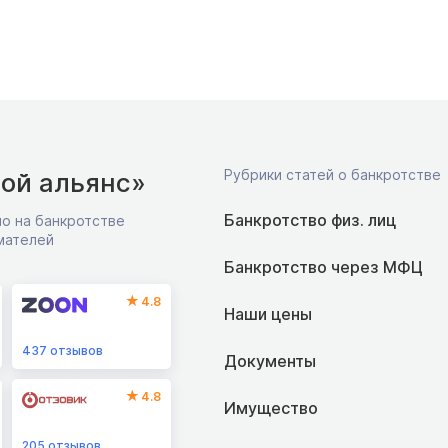
Рубрики статей о банкротстве
ой альянс»
Банкротство физ. лиц
о на банкротстве
мателей
Банкротство через МФЦ
4.8
Наши цены
437
отзывов
Документы
4.8
Имущество
205
отзывов