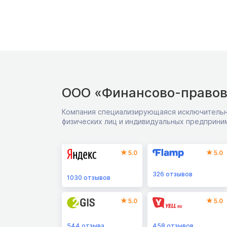
ООО «Финансово-правов
Компания специализирующаяся исключительн
физических лиц и индивидуальных предприни
5.0
5.0
326
отзывов
1030
отзывов
5.0
5.0
544
отзыва
458
отзывов