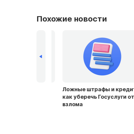
Похожие новости
рбурге и
Ложные штрафы и кредиты:
стали чаще
как уберечь Госуслуги от
заемщикам в
взлома
ах