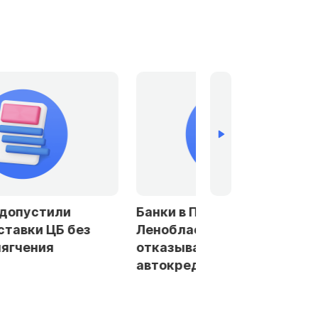
устили
Банки в Петербурге и
ки ЦБ без
Ленобласти стали чаще
ения
отказывать заемщикам в
автокредитах