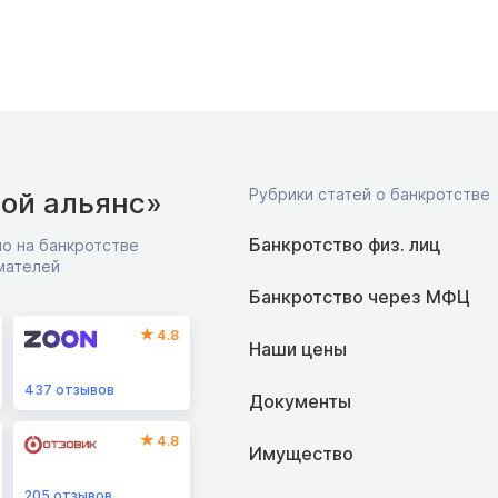
Рубрики статей о банкротстве
ой альянс»
Банкротство физ. лиц
о на банкротстве
мателей
Банкротство через МФЦ
4.8
Наши цены
437
отзывов
Документы
4.8
Имущество
205
отзывов