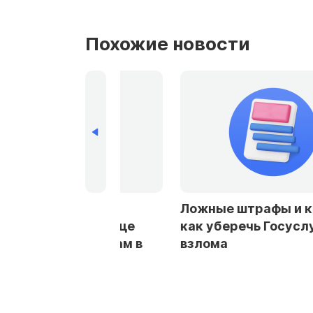
Похожие новости
рбурге и
Ложные штрафы и кредиты:
стали чаще
как уберечь Госуслуги от
заемщикам в
взлома
ах