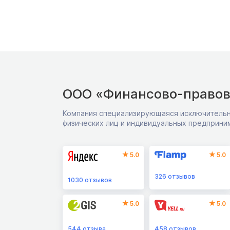
ООО «Финансово-правов
Компания специализирующаяся исключительн
физических лиц и индивидуальных предприни
5.0
5.0
326
отзывов
1030
отзывов
5.0
5.0
544
отзыва
458
отзывов