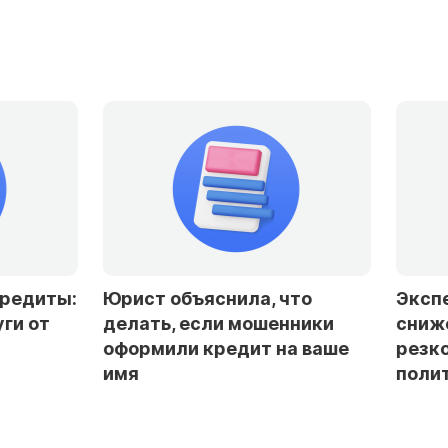
Юрист объяснила, что
Эксперты доп
делать, если мошенники
снижение став
оформили кредит на ваше
резкого смягч
имя
политики