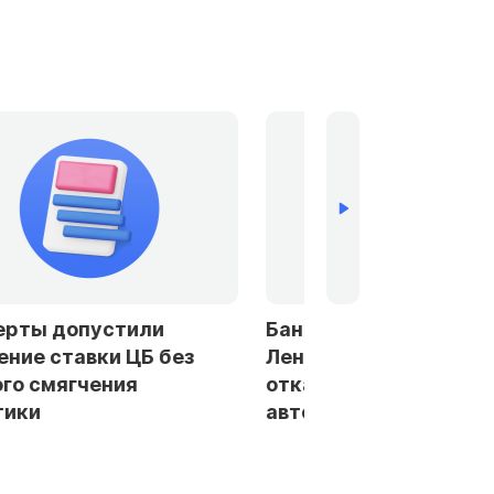
устили
Банки в Петербурге и
ки ЦБ без
Ленобласти стали чаще
ения
отказывать заемщикам в
автокредитах