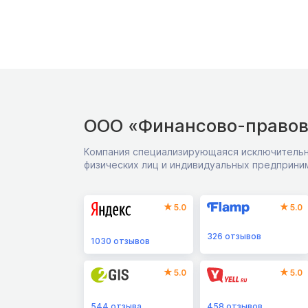
ООО «Финансово-правов
Компания специализирующаяся исключительн
физических лиц и индивидуальных предприни
5.0
5.0
326
отзывов
1030
отзывов
5.0
5.0
544
отзыва
458
отзывов