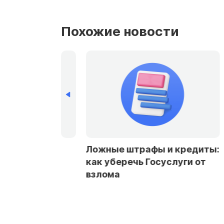
Похожие новости
рбурге и
Ложные штрафы и кредиты:
стали чаще
как уберечь Госуслуги от
заемщикам в
взлома
ах