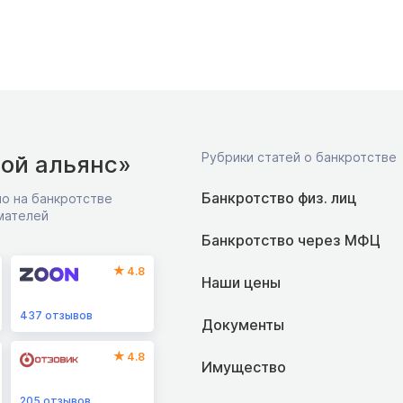
Рубрики статей о банкротстве
ой альянс»
Банкротство физ. лиц
о на банкротстве
мателей
Банкротство через МФЦ
4.8
Наши цены
437
отзывов
Документы
4.8
Имущество
205
отзывов