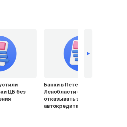
устили
Банки в Петербурге и
ки ЦБ без
Ленобласти стали чаще
ения
отказывать заемщикам в
автокредитах