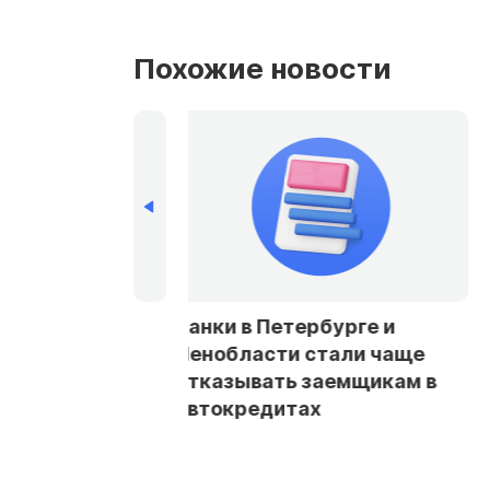
Похожие новости
рбурге и
Ложные штрафы и кредиты:
стали чаще
как уберечь Госуслуги от
заемщикам в
взлома
ах