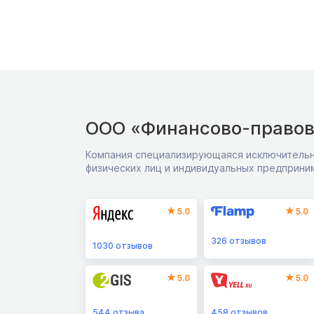
ООО «Финансово-правов
Компания специализирующаяся исключительн
физических лиц и индивидуальных предприни
5.0
5.0
326
отзывов
1030
отзывов
5.0
5.0
544
отзыва
458
отзывов