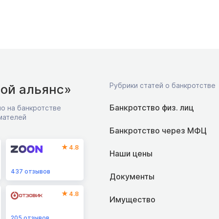
Рубрики статей о банкротстве
ой альянс»
Банкротство физ. лиц
о на банкротстве
мателей
Банкротство через МФЦ
4.8
Наши цены
437
отзывов
Документы
4.8
Имущество
205
отзывов