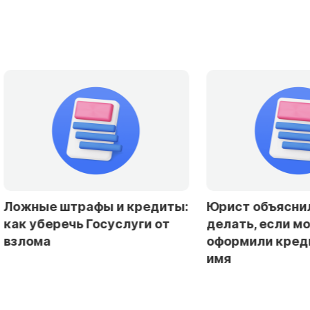
Юрист объяснила, что
Эксперты доп
делать, если мошенники
снижение став
оформили кредит на ваше
резкого смягч
имя
политики