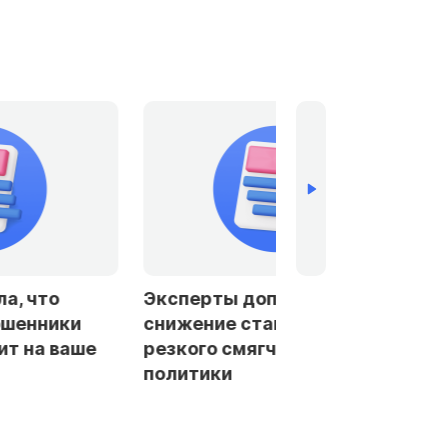
устили
Банки в Петербурге и
ки ЦБ без
Ленобласти стали чаще
ения
отказывать заемщикам в
автокредитах