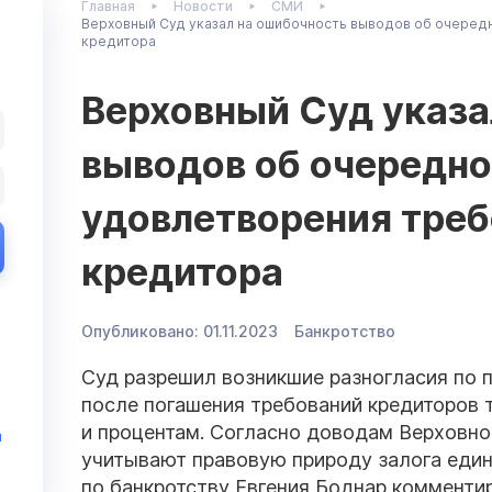
Главная
Новости
СМИ
Верховный Суд указал на ошибочность выводов об очеред
кредитора
Верховный Суд указа
выводов об очередн
удовлетворения треб
кредитора
Опубликовано:
01.11.2023
Банкротство
Суд разрешил возникшие разногласия по 
после погашения требований кредиторов 
и процентам. Согласно доводам Верховног
и
учитывают правовую природу залога един
по банкротству Евгения Боднар комменти