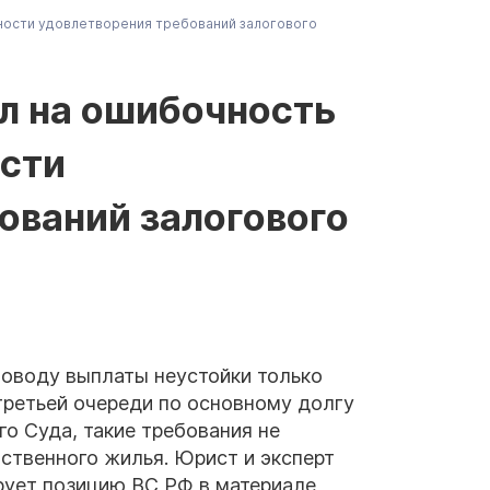
ности удовлетворения требований залогового
л на ошибочность
ости
ований залогового
поводу выплаты неустойки только
третьей очереди по основному долгу
о Суда, такие требования не
ственного жилья. Юрист и эксперт
рует позицию ВС РФ в материале