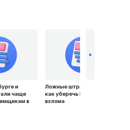
бурге и
Ложные штрафы и кредиты:
тали чаще
как уберечь Госуслуги от
аемщикам в
взлома