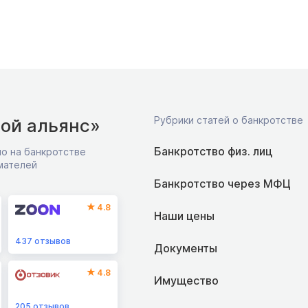
Рубрики статей о банкротстве
ой альянс»
Банкротство физ. лиц
о на банкротстве
мателей
Банкротство через МФЦ
4.8
Наши цены
437
отзывов
Документы
4.8
Имущество
205
отзывов