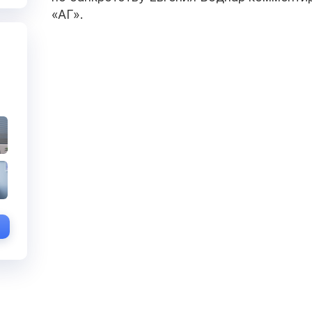
«АГ».