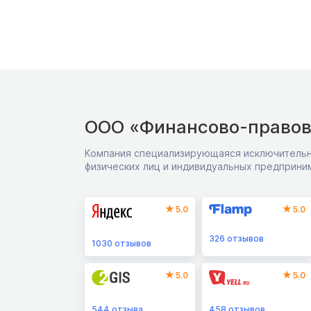
ООО «Финансово-правов
Компания специализирующаяся исключительн
физических лиц и индивидуальных предприни
5.0
5.0
326
отзывов
1030
отзывов
5.0
5.0
544
отзыва
458
отзывов