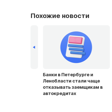
Похожие новости
тербурге и
Ложные штрафы и кредиты
 стали чаще
как уберечь Госуслуги от
 заемщикам в
взлома
тах