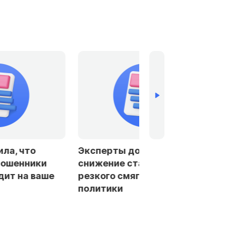
пустили
Банки в Петербурге и
вки ЦБ без
Ленобласти стали чаще
чения
отказывать заемщикам в
автокредитах