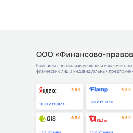
ООО «Финансово-правов
Компания специализирующаяся исключительн
физических лиц и индивидуальных предприни
5.0
5.0
326
отзывов
1030
отзывов
5.0
5.0
544
отзыва
458
отзывов