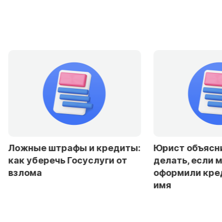
:
Юрист объяснила, что
Эксперты до
делать, если мошенники
снижение ста
оформили кредит на ваше
резкого смяг
имя
политики