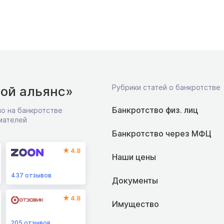
Рубрики статей о банкротстве
ой альянс»
Банкротство физ. лиц
о на банкротстве
мателей
Банкротство через МФЦ
4.8
Наши цены
437
отзывов
Документы
4.8
Имущество
205
отзывов