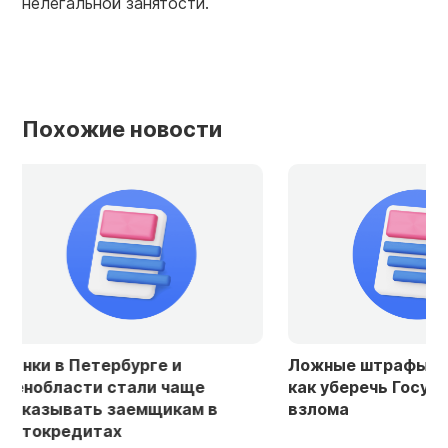
нелегальной занятости.
Похожие новости
е и
Ложные штрафы и кредиты:
Юри
 чаще
как уберечь Госуслуги от
есл
щикам в
взлома
кре