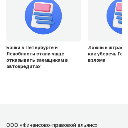
е и
Ложные штрафы и кредиты:
Юри
 чаще
как уберечь Госуслуги от
есл
щикам в
взлома
кре
ООО «Финансово-правовой альянс»