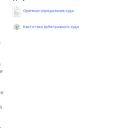
Оригинал определения суда
Картотека арбитражного суда
м
а
и
ые
а