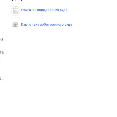
Оригинал определения суда
Картотека арбитражного суда
на
ть
.
в.