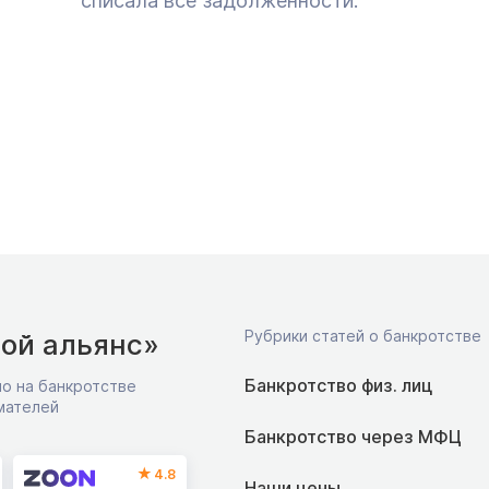
списала все задолженности.
Рубрики статей о банкротстве
ой альянс»
Банкротство физ. лиц
о на банкротстве
мателей
Банкротство через МФЦ
4.8
Наши цены