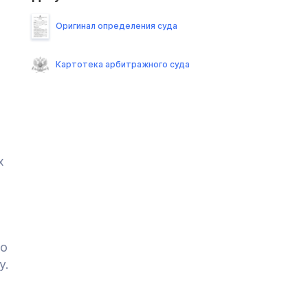
Оригинал определения суда
Картотека арбитражного суда
х
ко
у.