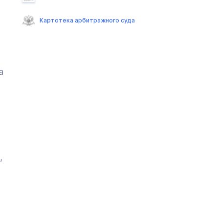
Картотека арбитражного суда
а
,