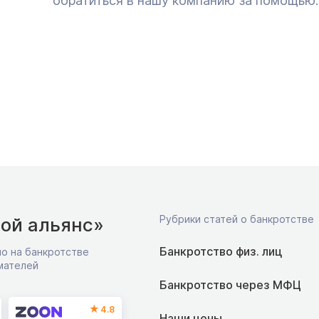
обратиться в нашу компанию за помощью.
Рубрики статей о банкротстве
ой альянс»
Банкротство физ. лиц
о на банкротстве
мателей
Банкротство через МФЦ
4.8
Наши цены