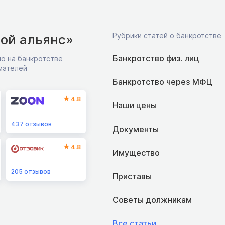
Рубрики статей о банкротстве
ой альянс»
Банкротство физ. лиц
о на банкротстве
мателей
Банкротство через МФЦ
4.8
Наши цены
437
отзывов
Документы
4.8
Имущество
205
отзывов
Приставы
Советы должникам
Все статьи