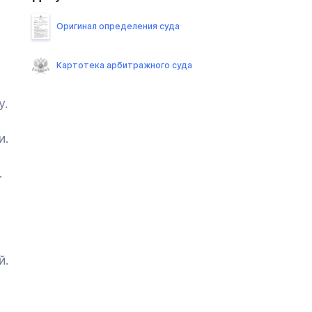
Оригинал определения суда
Картотека арбитражного суда
у.
и.
.
й.