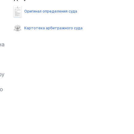
Оригинал определения суда
Картотека арбитражного суда
на
ру
во