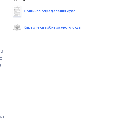
Оригинал определения суда
Картотека арбитражного суда
да
о
О
ша