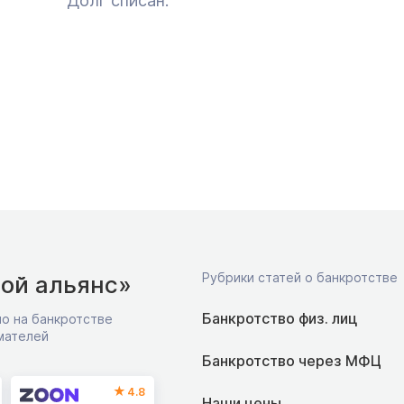
Долг списан.
Рубрики статей о банкротстве
ой альянс»
Банкротство физ. лиц
о на банкротстве
мателей
Банкротство через МФЦ
4.8
Наши цены