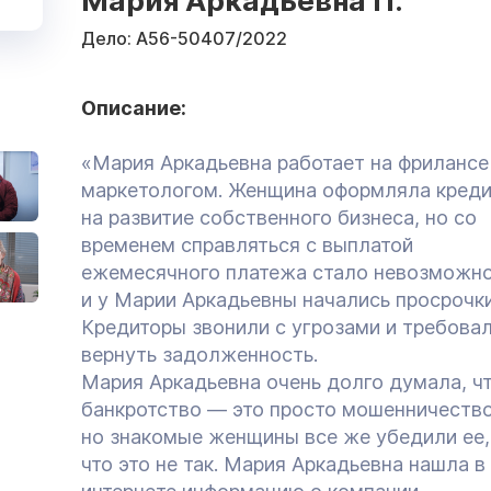
Мария Аркадьевна П.
Дело:
А56-50407/2022
Описание:
«Мария Аркадьевна работает на фрилансе
маркетологом. Женщина оформляла креди
на развитие собственного бизнеса, но со
временем справляться с выплатой
ежемесячного платежа стало невозможн
и у Марии Аркадьевны начались просрочки
Кредиторы звонили с угрозами и требова
вернуть задолженность.
Мария Аркадьевна очень долго думала, ч
банкротство — это просто мошенничество
но знакомые женщины все же убедили ее,
что это не так. Мария Аркадьевна нашла в