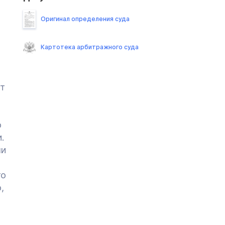
Оригинал определения суда
Картотека арбитражного суда
т
о
.
ли
то
,