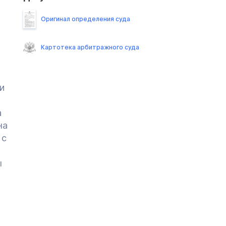
Оригинал определения суда
Картотека арбитражного суда
и
а
на
 с
ы