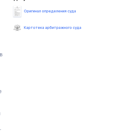
Оригинал определения суда
Картотека арбитражного суда
в
е
я
.