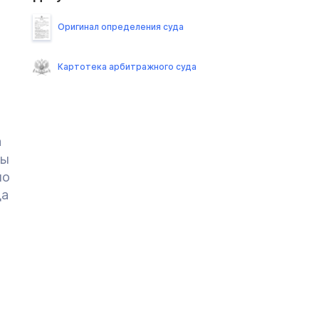
Оригинал определения суда
Картотека арбитражного суда
а
ны
по
да