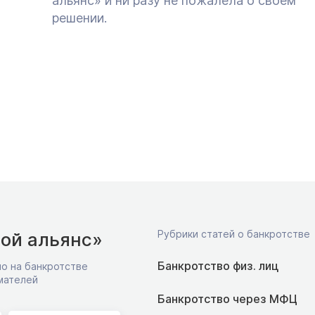
альянс» и ни разу не пожалела о своем
решении.
Рубрики статей о банкротстве
ой альянс»
Банкротство физ. лиц
о на банкротстве
мателей
Банкротство через МФЦ