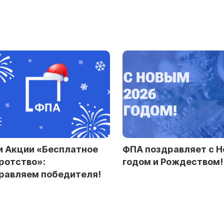
ФПА поздравляет с Новым
Итоги 2025 го
годом и Рождеством!
ФПА