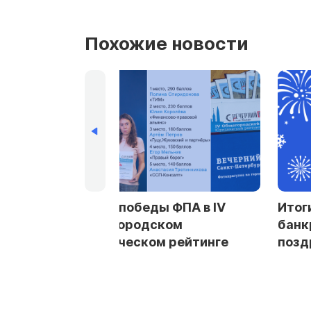
Похожие новости
ы ФПА в IV
Итоги Акции «Бесплатное
ком
банкротство»:
м рейтинге
поздравляем победителя!