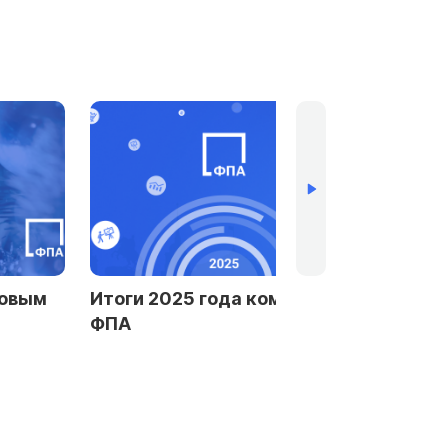
да компании
Новые победы ФПА в IV
Общегородском
юридическом рейтинге