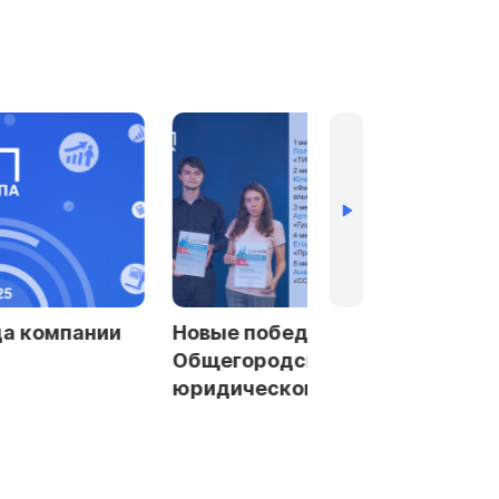
да компании
Новые победы ФПА в IV
Общегородском
юридическом рейтинге