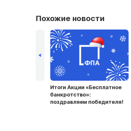
Похожие новости
ы ФПА в IV
Итоги Акции «Бесплатное
ком
банкротство»:
м рейтинге
поздравляем победителя!