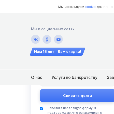
Мы используем
cookie
для вашег
Мы в социальных сетях:
Ваш случай похож? Спишем
ваши долги за 10 000 ₽ в
Нам 15 лет - Вам скидки!
месяц
О нас
Услуги по банкротству
За
Заполняя настоящую форму, я
подтверждаю, что ознакомился с