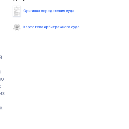
Оригинал определения суда
Картотека арбитражного суда
й
ю
ую
:
из
к.