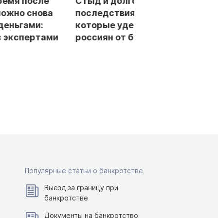
ремя после
Стыд и долгосрочные
можно снова
последствия: мифы,
деньгами:
которые удерживают
с экспертами
россиян от банкротства
Популярные статьи о банкротстве
Выезд за границу при
банкротстве
Документы на банкротство