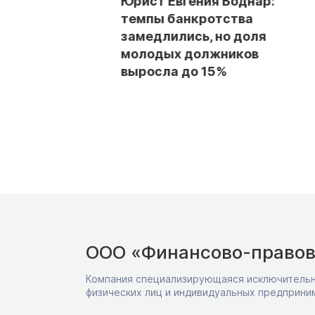
госрочные
Юрист Евгения Боднар:
: мифы,
темпы банкротства
ерживают
замедлились, но доля
банкротства
молодых должников
выросла до 15%
ООО «Финансово-правов
Компания специализирующаяся исключительн
физических лиц и индивидуальных предприни