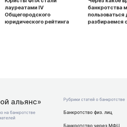
Юристы ФПА стали
Через какое в
лауреатами IV
банкротства 
Общегородского
пользоваться 
юридического рейтинга
разбираемся 
Рубрики статей о банкротстве
ой альянс»
Банкротство физ. лиц
о на банкротстве
мателей
Банкротство через МФЦ