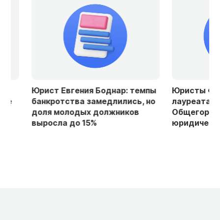
Юрист Евгения Боднар: темпы
Юристы ФПА ст
банкротства замедлились, но
лауреатами IV
доля молодых должников
Общегородског
выросла до 15%
юридического р