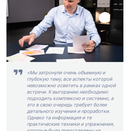
«Мы затронули очень объемную и
глубокую тему, все аспекты которой
невозможно осветить в рамках одной
встречи. К выгоранию необходимо
подходить комплексно и системно, а
это в свою очередь требует более
детального изучения и проработки.
Однако та информация и те
практические техники и упражнения,
которые были представлены на